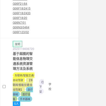
G06F21/64
G06F18/2415
G06F18/2433
G06F18/20
G06N7/01
G06N3/0464
G06F123/02
发明
2023116606720
基于超图的智
能信息物理交
通系统资源管
理方法及系统
车联网/智能交通/
自动驾驶
【车
已
学
联网/智能交通/自
下
校
动驾驶】
医疗
证
器械
医疗设
备
手术器械
5人