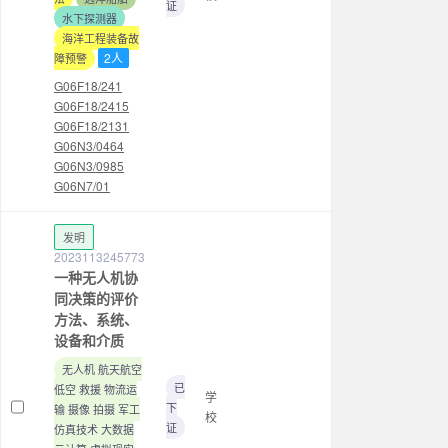
证
水下探测器
海洋工程装备故
2人
障预警
G06F18/241
G06F18/2415
G06F18/2131
G06N3/0464
G06N3/0985
G06N7/01
发明
2023113245773
一种无人机协
同决策的评价
方法、系统、
设备和介质
无人机 航天航空
已
低空 救援 物流运
学
下
输 摄像 拍摄 军工
校
证
仿真技术 大数据