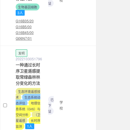
校
证
生物基因细胞
3人
G16B35/20
G16B5/00
G16B45/00
G06N7/01
发明
2022103051796
一种通过长时
序卫星遥感提
取常绿森林林
分变化的方法
生态环境遥感技
术
生态系统动
已
学
态评估
地理信
下
校
息系统（GIS）与
证
空间分析‌
（卫
星遥感
长时序
1人
监测