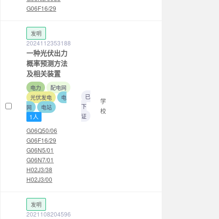
G06F16/29
发明
2024112353188
一种光伏出力
概率预测方法
及相关装置
电力
配电网
已
光伏发电
电
学
下
网
电站
校
证
1人
G06Q50/06
G06F16/29
G06N5/01
G06N7/01
H02J3/38
H02J3/00
发明
2021108204596