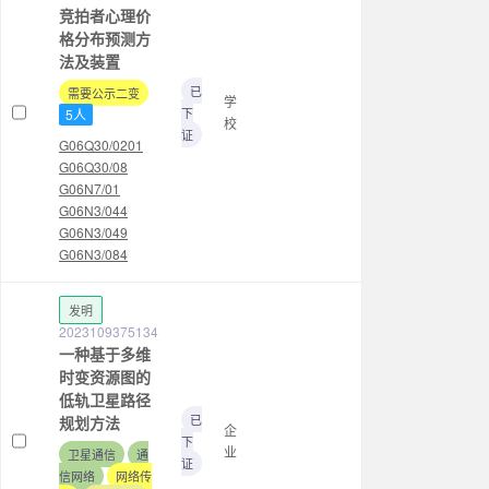
竞拍者心理价
格分布预测方
法及装置
已
需要公示二变
学
下
5人
校
证
G06Q30/0201
G06Q30/08
G06N7/01
G06N3/044
G06N3/049
G06N3/084
发明
2023109375134
一种基于多维
时变资源图的
低轨卫星路径
已
规划方法
企
下
业
卫星通信
通
证
信网络
网络传