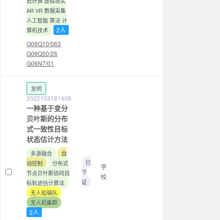
云计算 虚拟现实
AR VR 数据采集
人工智能 算法 计
2人
算机技术
G06Q10/063
G06Q50/26
G06N7/01
发明
2022103181408
一种基于变分
贝叶斯的分布
式一致性目标
状态估计方法
多源融合
自
已
动控制
分布式
学
下
节点贝叶斯协同目
校
证
标轨迹估计算法
无人船编队
无人机集群
2人