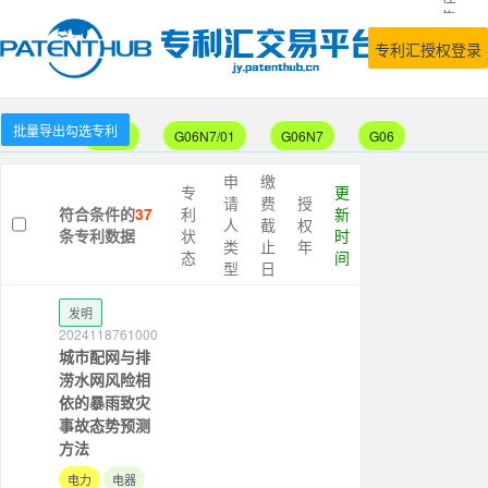
售
专
专利汇授权登录
利
批量导出勾选专利
G06N
G06N7/01
G06N7
G06
申
缴
专
更
请
费
授
符合条件的
37
利
新
人
截
权
条专利数据
状
时
类
止
年
态
间
型
日
发明
2024118761000
城市配网与排
涝水网风险相
依的暴雨致灾
事故态势预测
方法
电力
电器