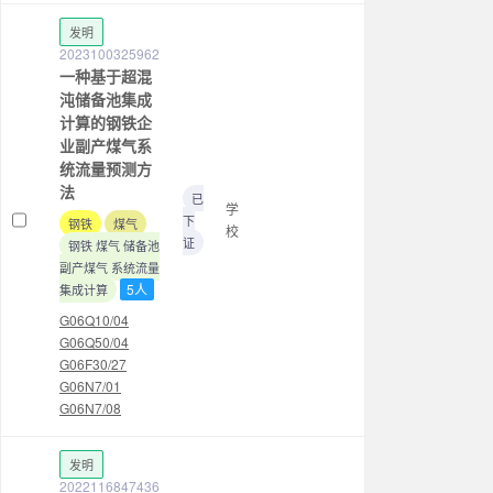
发明
2023100325962
一种基于超混
沌储备池集成
计算的钢铁企
业副产煤气系
统流量预测方
法
已
学
下
钢铁
煤气
校
证
钢铁 煤气 储备池
副产煤气 系统流量
5人
集成计算
G06Q10/04
G06Q50/04
G06F30/27
G06N7/01
G06N7/08
发明
2022116847436