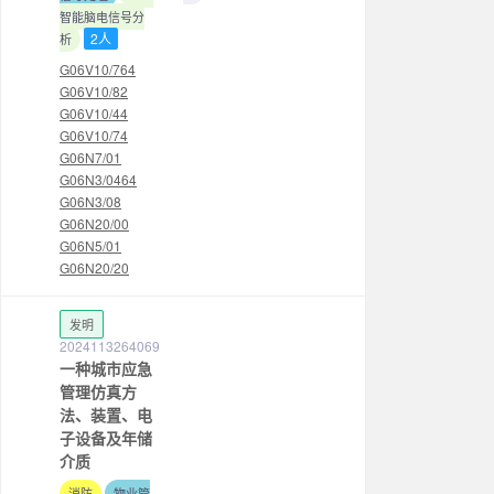
智能脑电信号分
2人
析
G06V10/764
G06V10/82
G06V10/44
G06V10/74
G06N7/01
G06N3/0464
G06N3/08
G06N20/00
G06N5/01
G06N20/20
发明
2024113264069
一种城市应急
管理仿真方
法、装置、电
子设备及年储
介质
消防
物业管