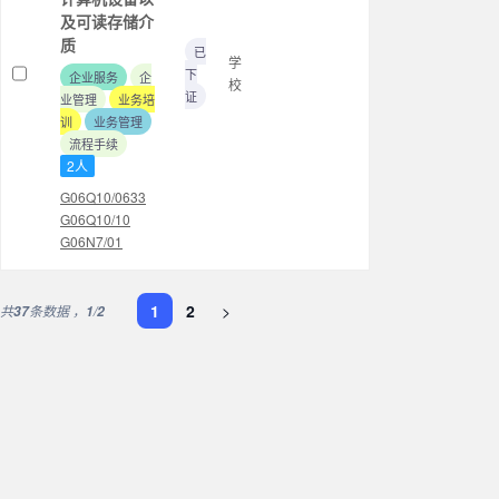
及可读存储介
质
已
学
下
企业服务
企
校
证
业管理
业务培
训
业务管理
流程手续
2人
G06Q10/0633
G06Q10/10
G06N7/01
1
2
>
共
条数据 ，
/
37
1
2