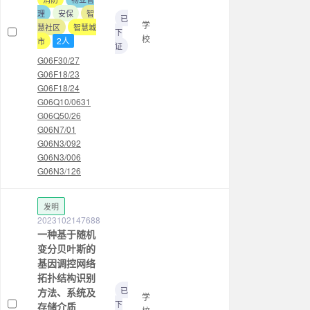
理
安保
智
已
学
慧社区
智慧城
下
校
2人
市
证
G06F30/27
G06F18/23
G06F18/24
G06Q10/0631
G06Q50/26
G06N7/01
G06N3/092
G06N3/006
G06N3/126
发明
2023102147688
一种基于随机
变分贝叶斯的
基因调控网络
拓扑结构识别
已
方法、系统及
学
下
存储介质