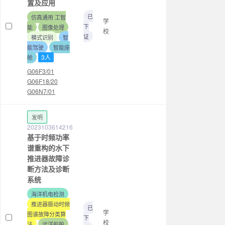
置及应用
已
仿真通用 工智
学
下
能
图像处理
校
证
模式识别
智
能驾驶
智能座
3人
舱
G06F3/01
G06F18/20
G06N7/01
发明
2023103614216
基于时频功率
谱重构的水下
推进器故障诊
断方法及诊断
系统
海洋机电检测
推进器振动时频
已
学
图谱故障分类算
下
校
法
远洋船舶