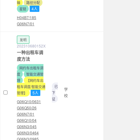
输
路径分配
4人
星链
H04B7/185
G06N7/01
发明
202310680152X
一种出租车调
度方法
网约车出租车调
度
智能交通管
理
【网约车出
已
租车调度/智能交通
学
5人
下
管理】
校
证
G06Q10/0631
G06Q50/26
G06N7/01
G06Q10/04
G06N3/045
G06N3/0464
G06N3/0985