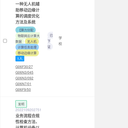
一种无人机辅
助移动边缘计
算的调度优化
方法及系统
【算力分配
已
物联网云计算大
学
下
数据
无人机
校
证
计算任务处理
移动边缘计算
1人
G06F30/27
G06N3/045
G06N3/092
G06N7/01
G06F9/50
发明
2022109202751
业务流程合规
性检查方法、
计算机设备以