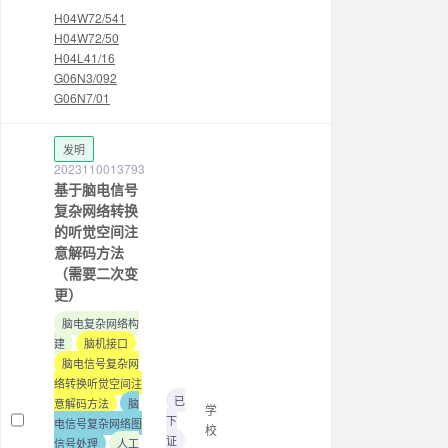
H04W72/541
H04W72/50
H04L41/16
G06N3/092
G06N7/01
发明
2023110013793
基于脑电信号
复杂网络转换
的听觉空间注
意解码方法
（需要二次变
更）
脑电复杂网络构
建
脑机接口
脑电信号复杂网
络转换听觉空间注
已
意解码方法
脑
学
下
电信号复杂网络图
校
证
信号处理
人工