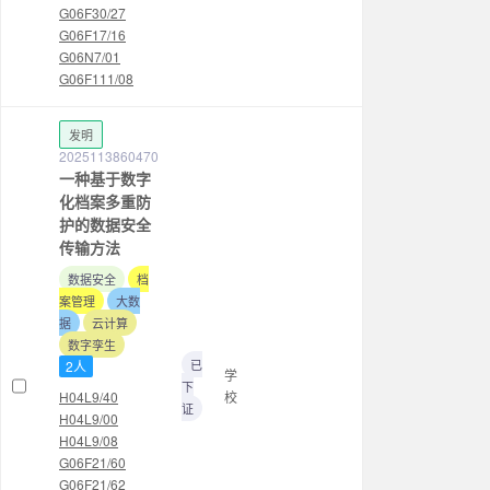
G06F30/27
G06F17/16
G06N7/01
G06F111/08
发明
2025113860470
一种基于数字
化档案多重防
护的数据安全
传输方法
数据安全
档
案管理
大数
据
云计算
数字孪生
已
2人
学
下
H04L9/40
校
证
H04L9/00
H04L9/08
G06F21/60
G06F21/62